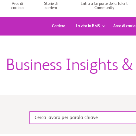
Vai
Aree di
Storie di
Entra a far parte della Talent
carriera
carriera
Community
al
contenuto
Carriere
La vita in BMS
Aree di carrie
Business Insights 