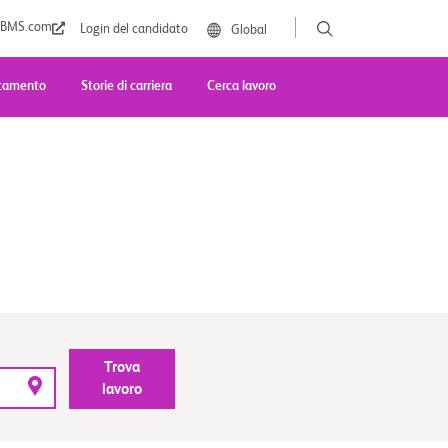
BMS.com
Login del candidato
Global
lutamento
Storie di carriera
Cerca lavoro
Trova
lavoro