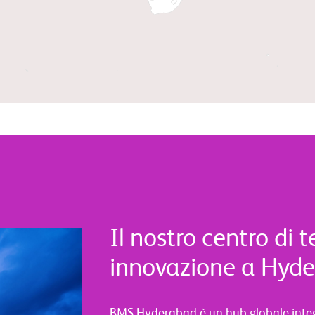
Il nostro centro di 
innovazione a Hyde
BMS Hyderabad è un hub globale integr