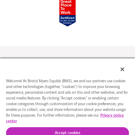
Chancengleichheit bei der Beschäftigung / Behindertenhilfe
Cookie-Einstellungen
Rechtliche Hinweise
Welcome! At Bristol Myers Squibb (BMS), we and our partners use cookies
and other technologies (together, “cookies”) to improve your browsing
Datenschutzrichtlinien
experience, personalize content and ads on this and other websites, and for
Kontakt/FAQs
social media features. By clicking “Accept cookies” or enabling certain
cookie categories through customization of your cookie preferences, you
enable us to collect, use, and share information about your website usage
for these purposes. For further information, please see our
Privacy notice
©
Bristol-Myers Squibb Company
2026
center
Accept cookies