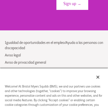
Sign up →
Igualdad de oportunidades en el empleo/Ayuda a las personas con
discapacidad
Aviso legal
Aviso de privacidad general
Your Privacy Choices
LCA Posting Notices
Contáctenos/Preguntas Frecuentes
Welcome! At Bristol Myers Squibb (BMS), we and our partners use cookies
and other technologies (together, “cookies”) to improve your browsing
experience, personalize content and ads on this and other websites, and for
© 2026 Bristol-Myers Squibb Company
social media features. By clicking “Accept cookies” or enabling certain
cookie categories through customization of your cookie preferences, you