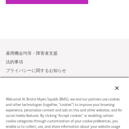
雇用機会均等・障害者支援
法的事項
プライバシーに関するお知らせ
Your Privacy Choices
LCA Posting Notices
お問い合わせ／よくある質問
Welcome! At Bristol Myers Squibb (BMS), we and our partners use cookies
and other technologies (together, “cookies”) to improve your browsing
experience, personalize content and ads on this and other websites, and for
© 2026 Bristol-Myers Squibb Company
social media features. By clicking “Accept cookies” or enabling certain
cookie categories through customization of your cookie preferences, you
enable us to collect, use, and share information about your website usage