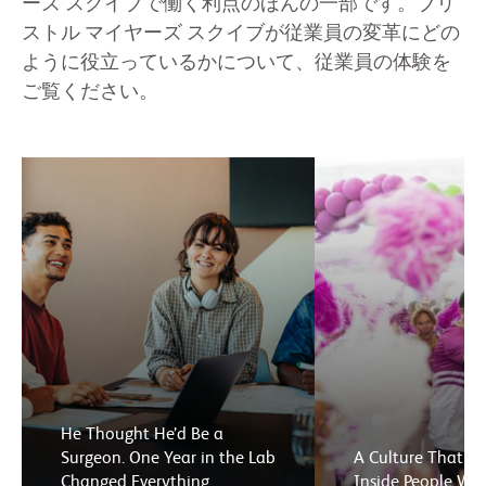
ーズ スクイブで働く利点のほんの一部です。ブリ
ストル マイヤーズ スクイブが従業員の変革にどの
ように役立っているかについて、従業員の体験を
ご覧ください。
He Thought He’d Be a
Surgeon. One Year in the Lab
A Culture That El
Changed Everything.
Inside People We