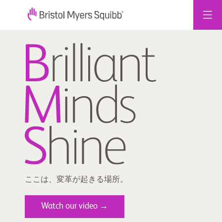
コ
ン
テ
ン
ツ
へ
ス
キ
ッ
プ
ここは、変革が起きる場所。
Watch our video →